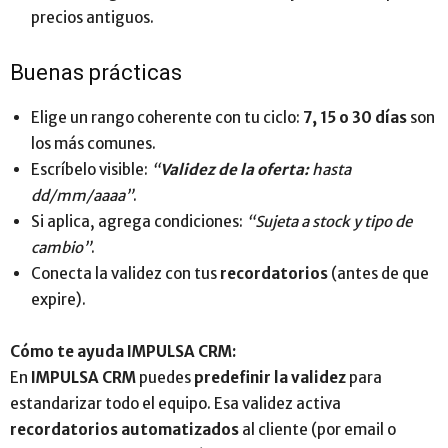
precios antiguos.
Buenas prácticas
Elige un rango coherente con tu ciclo:
7, 15 o 30 días
son
los más comunes.
Escríbelo visible:
“
Validez de la oferta:
hasta
dd/mm/aaaa”
.
Si aplica, agrega condiciones:
“Sujeta a stock y tipo de
cambio”
.
Conecta la validez con tus
recordatorios
(antes de que
expire).
Cómo te ayuda IMPULSA CRM:
En
IMPULSA CRM
puedes
predefinir la validez
para
estandarizar todo el equipo. Esa validez activa
recordatorios automatizados
al cliente (por email o