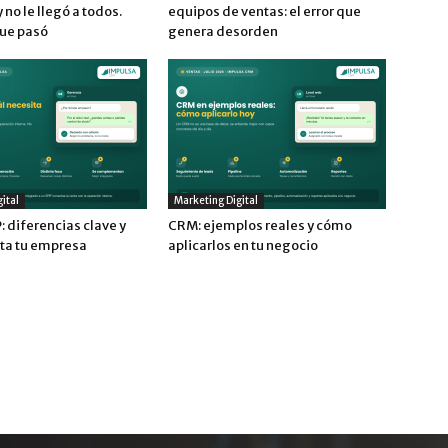
no le llegó a todos.
equipos de ventas: el error que
que pasó
genera desorden
ital
Marketing Digital
 diferencias clave y
CRM: ejemplos reales y cómo
ita tu empresa
aplicarlos en tu negocio