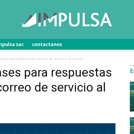
mpulsa sac
contactanos
Blog
stas automáticas de correo de servicio al cliente
ases para respuestas
t
orreo de servicio al
de
Ventas