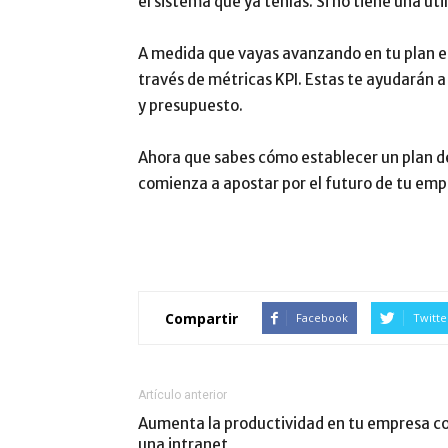
el sistema que ya tenías. Si no tiene una uti
A medida que vayas avanzando en tu plan 
través de métricas KPI. Estas te ayudarán a 
y presupuesto.
Ahora que sabes cómo establecer un plan de
comienza a apostar por el futuro de tu emp
Compartir
Facebook
Twitte
Artículo anterior
Aumenta la productividad en tu empresa c
una intranet