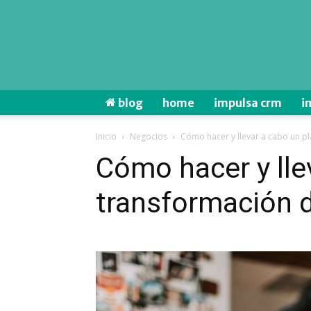
blog
home
impulsa crm
i
Inicio
Negocios
Cómo hacer y llevar a cabo un pl
Cómo hacer y lle
transformación d