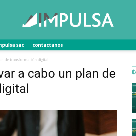
mpulsa sac
contactanos
Blog
an de transformación digital
var a cabo un plan de
t
igital
de
Ventas