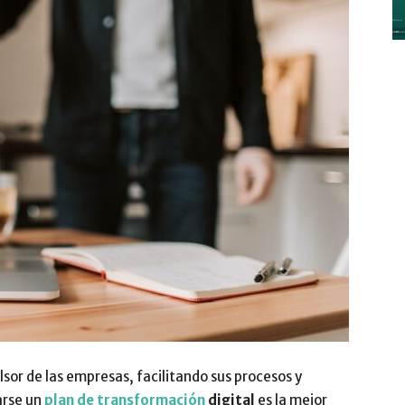
y
Digitalización
–
ulsor de las empresas, facilitando sus procesos y
arse un
plan de transformación
digital
es la mejor