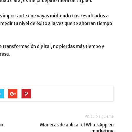
lidad clara, es mejor dejarlo fuera de tu plan.
es importante que vayas
midiendo tus resultados
a
medir tu nivel de éxito a la vez que te ahorran tiempo
 transformación digital, no pierdas más tiempo y
resa.
r
Artículo siguiente
on
Maneras de aplicar el WhatsApp en
marketing