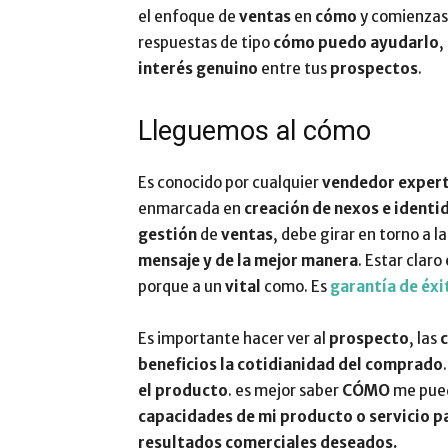
el enfoque de
ventas
en
cómo
y comienzas
respuestas de tipo
cómo
puedo ayudarlo
,
interés genuino
entre tus
prospectos
.
Lleguemos al cómo
Es conocido por cualquier
vendedor exper
enmarcada en
creación de nexos e identi
gestión
de
ventas
, debe girar en torno a l
mensaje y de la mejor manera
. Estar claro 
porque a un
vital
como. Es
garantía de éxi
Es importante hacer ver al
prospecto
, las
c
beneficios la cotidianidad del comprado
el producto
. es mejor saber
CÓMO
me pued
capacidades de mi producto o servicio par
resultados comerciales deseados.