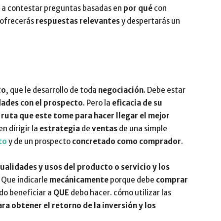
 a contestar preguntas basadas en
por qué
con
 ofrecerás
respuestas relevantes
y despertarás un
to
, que le desarrollo de toda
negociación
. Debe estar
dades con el prospecto
. Pero la
eficacia de su
a
ruta que este tome para hacer llegar el mejor
en dirigir la
estrategia
de
ventas
de una simple
to
y de un prospecto
concretado como comprador
.
ualidades y usos del producto o servicio y los
. Que indicarle
mecánicamente
porque debe
comprar
o beneficiar a
QUE
debo hacer. cómo utilizar las
a obtener el retorno de la inversión y los