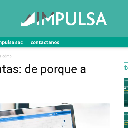
mpulsa sac
contactanos
Blog
 a cómo
tas: de porque a
t
de
Ventas