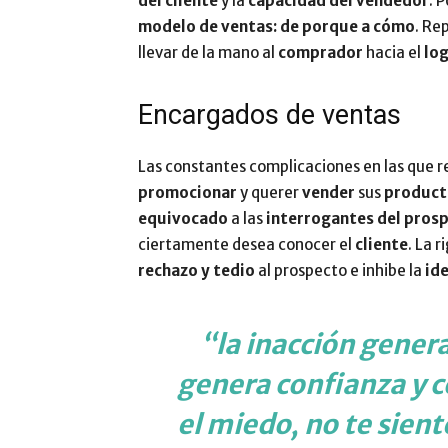
del cliente
y la
capacidad del vendedor
. 
modelo de ventas: de porque a cómo
. Re
llevar de la mano al
comprador
hacia el
log
Encargados de ventas
Las constantes complicaciones en las que r
promocionar
y querer
vender
sus
producto
equivocado
a las
interrogantes del pros
ciertamente desea conocer el
cliente
. La 
rechazo y tedio
al prospecto e inhibe la
id
“
la inacción gener
genera confianza y co
el miedo, no te sient