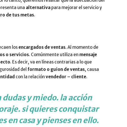
Por lo tanto, queremos resaltar que la adecuación del
presenta una
alternativa
para mejorar el servicio y
Impulsa
ro de tus metas
.
ecaen los
encargados de ventas
. Al momento de
s o servicios
. Comúnmente utiliza en
mensaje
pecto
. Es decir, va en líneas contrarias a lo que
rigurosidad del
formato o guion de ventas
, causa
entidad
con la relación
vendedor – cliente
.
a dudas y miedo. la acción
raje. si quieres conquistar
es en casa y pienses en ello.