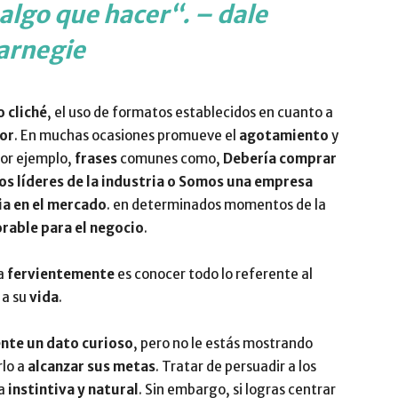
 algo que hacer
“. – dale
arnegie
o cliché
, el uso de formatos establecidos en cuanto a
or
. En muchas ocasiones promueve el
agotamiento
y
Por ejemplo,
frases
comunes como,
Debería comprar
 líderes de la industria o Somos una empresa
ia en el mercado
. en determinados momentos de la
orable para el negocio
.
ea
fervientemente
es conocer todo lo referente al
 a su
vida
.
nte un dato curioso
, pero no le estás mostrando
lo a
alcanzar sus metas
. Tratar de persuadir a los
ta
instintiva y natural
. Sin embargo, si logras centrar