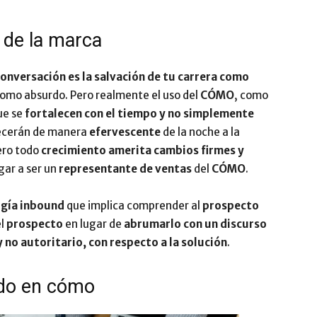
n de la marca
onversación es la salvación de tu carrera como
 como absurdo. Pero realmente el uso del
CÓMO
, como
ue se
fortalecen con el tiempo y no simplemente
ecerán de manera
efervescente
de la noche a la
ero todo
crecimiento amerita
cambios firmes y
gar a ser un
representante de ventas
del
CÓMO
.
gía inbound
que implica comprender al
prospecto
el
prospecto
en lugar de
abrumarlo con un discurso
 no autoritario, con respecto a la solución
.
ado en cómo