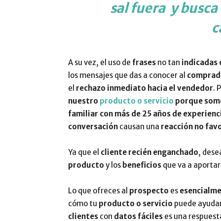
sal fuera y busca
c
A su vez, el uso de
frases
no tan
indicadas 
los mensajes que das a conocer al
comprad
el
rechazo inmediato hacia el vendedor
. 
nuestro
producto o servicio
porque somos
familiar con más de 25 años de experienc
conversación
causan una
reacción no fav
Ya que el
cliente recién enganchado
, des
producto
y los
beneficios
que va a aportar
Lo que ofreces al
prospecto
es
esencialme
cómo tu
producto o servicio
puede ayudar
clientes
con
datos fáciles
es una respues