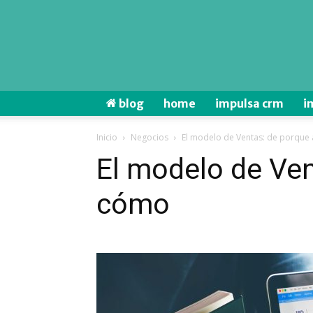
blog
home
impulsa crm
i
Inicio
Negocios
El modelo de Ventas: de porque
El modelo de Ven
cómo