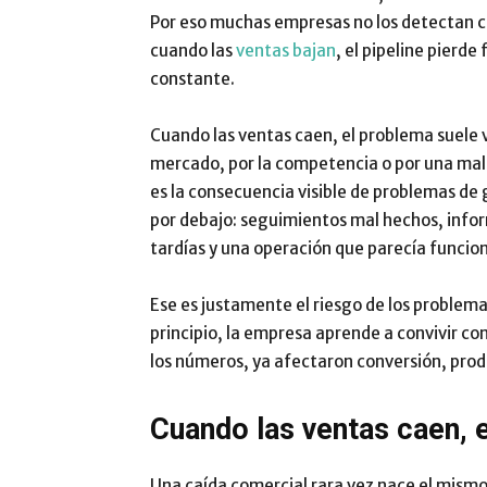
Por eso muchas empresas no los detectan c
cuando las
ventas bajan
, el pipeline pierde
constante.
Cuando las ventas caen, el problema suele ve
mercado, por la competencia o por una mala
es la consecuencia visible de problemas d
por debajo: seguimientos mal hechos, inform
tardías y una operación que parecía funcio
Ese es justamente el riesgo de los problem
principio, la empresa aprende a convivir co
los números, ya afectaron conversión, prod
Cuando las ventas caen, e
Una caída comercial rara vez nace el mism