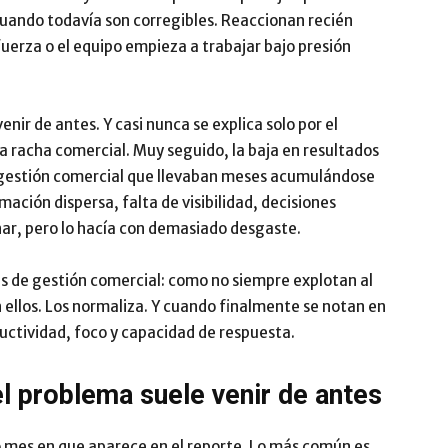
uando todavía son corregibles. Reaccionan recién
Impulsa
 fuerza o el equipo empieza a trabajar bajo presión
nir de antes. Y casi nunca se explica solo por el
 racha comercial. Muy seguido, la baja en resultados
e gestión comercial que llevaban meses acumulándose
ación dispersa, falta de visibilidad, decisiones
nar, pero lo hacía con demasiado desgaste.
as de gestión comercial: como no siempre explotan al
n ellos. Los normaliza. Y cuando finalmente se notan en
uctividad, foco y capacidad de respuesta.
l problema suele venir de antes
o mes en que aparece en el reporte. Lo más común es