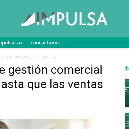
mpulsa sac
contactanos
Blog
al que no se ven… hasta que las...
e gestión comercial
t
asta que las ventas
de
Ventas