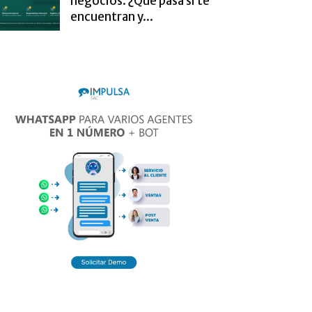
negocios. ¿Qué pasa si te
encuentran y...