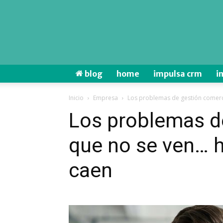
blog
home
impulsa crm
i
Inicio
Empresa
Los problemas de gestión comerci
Los problemas d
que no se ven… h
caen