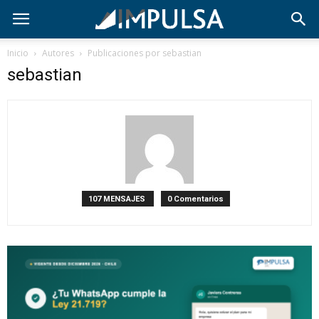
Inicio
Autores
Publicaciones por sebastian
sebastian
107 MENSAJES
0 Comentarios