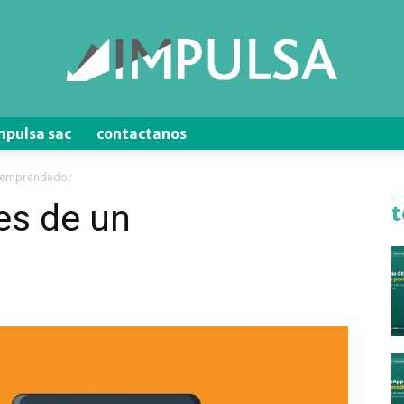
mpulsa sac
contactanos
Blog
n emprendedor
es de un
t
de
Ventas