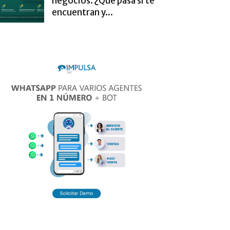
negocios. ¿Qué pasa si te
encuentran y...