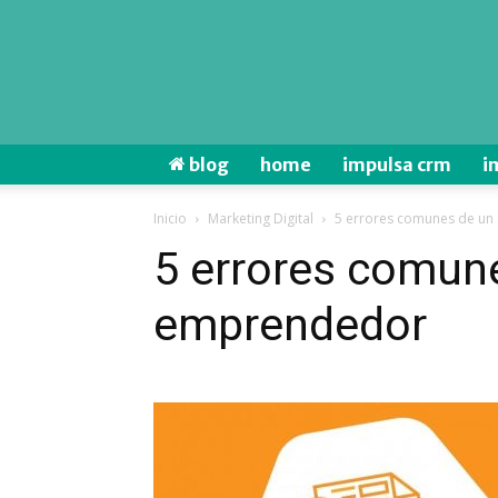
blog
home
impulsa crm
i
Inicio
Marketing Digital
5 errores comunes de u
5 errores comun
emprendedor