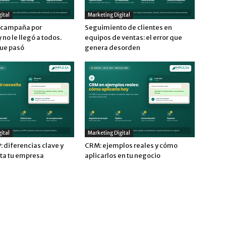
ital
Marketing Digital
a campaña por
Seguimiento de clientes en
no le llegó a todos.
equipos de ventas: el error que
que pasó
genera desorden
ital
Marketing Digital
 diferencias clave y
CRM: ejemplos reales y cómo
ita tu empresa
aplicarlos en tu negocio