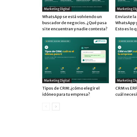
Marketing Digital
Marketing Dig
WhatsApp se está volviendo un
Enviaste l
buscador de negocios. ¿Qué pasa
WhatsApp y 
si te encuentran y nadie contesta?
Esto es lo 
Marketing Digital
Marketing Dig
Tipos de CRM: ¿cómo elegir el
CRM vs ERP:
idóneo para tu empresa?
cuál neces