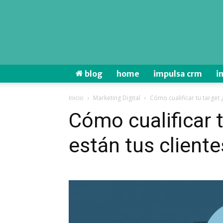
blog
home
impulsa crm
i
Inicio
Marketing Digital
Cómo cualificar tu target 
Cómo cualificar 
están tus client