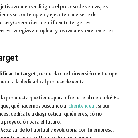
tivo a quien va dirigido el proceso de ventas; es
Impulsa
ienes se contemplan y ejecutan una serie de
os y/o servicios. Identificar tu target es
as estrategias a emplear y los canales para hacerles
arget
ificar tu target
; recuerda que la inversión de tiempo
uperar a la dedicada al proceso de venta.
s la propuesta que tienes para ofrecerle al mercado? Es
orque, qué hacemos buscando al
cliente ideal
, si aún
ces, dedícate a diagnosticar quién eres, cómo
tu proyección para el futuro.
ficos
: sal de lo habitual y evoluciona con tu empresa.
uerir tu producto. Para realizar una buena