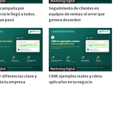
ital
Marketing Digital
a campaña por
Seguimiento de clientes en
no le llegó a todos.
equipos de ventas: el error que
que pasó
genera desorden
ital
Marketing Digital
 diferencias clave y
CRM: ejemplos reales y cómo
ita tu empresa
aplicarlos en tu negocio