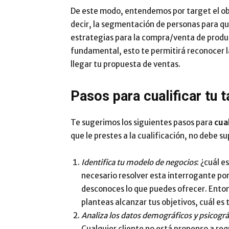
De este modo, entendemos por target el obje
decir, la segmentación de personas para qu
estrategias para la compra/venta de product
fundamental, esto te permitirá reconocer l
llegar tu propuesta de ventas.
Pasos para cualificar tu t
Te sugerimos los siguientes pasos para
cual
que le prestes a la cualificación, no debe s
Identifica tu modelo de negocios
: ¿cuál e
necesario resolver esta interrogante p
desconoces lo que puedes ofrecer. Enton
planteas alcanzar tus objetivos, cuál es 
Analiza los datos demográficos y psicográ
Cualquier cliente no está propenso a req