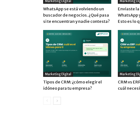
Marketing Digital
Marketing Dig
WhatsApp se está volviendo un
Enviaste l
buscador de negocios. ¿Qué pasa
WhatsApp y 
si te encuentran y nadie contesta?
Esto es lo 
Marketing Digital
Marketing Dig
Tipos de CRM: ¿cómo elegir el
CRM vs ERP:
idóneo para tu empresa?
cuál neces