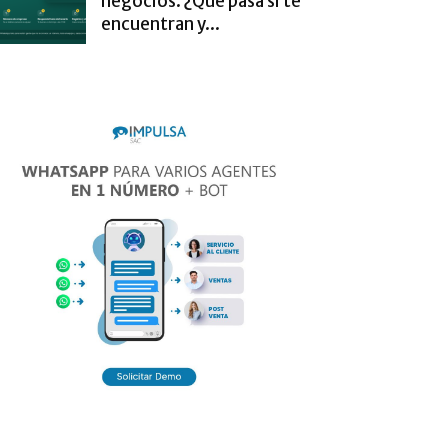
negocios. ¿Qué pasa si te
encuentran y...