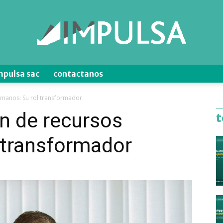
mpulsa sac
contactanos
Blog
umanos: Su rol transformador
n de recursos
t
 transformador
de
Ventas