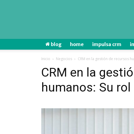
blog
home
impulsa crm
i
Inicio
Negocios
CRM en la gestión de recursos h
CRM en la gestió
humanos: Su rol