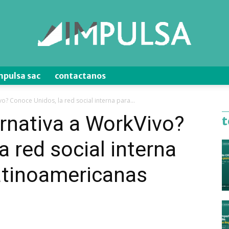
mpulsa sac
contactanos
Blog
o? Conoce Unidos, la red social interna para...
rnativa a WorkVivo?
t
 red social interna
de
atinoamericanas
Ventas