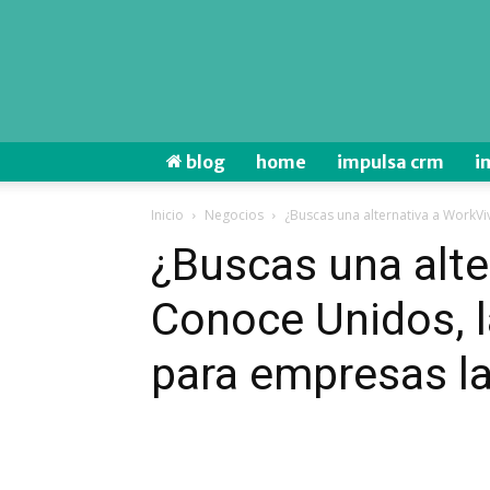
blog
home
impulsa crm
i
Inicio
Negocios
¿Buscas una alternativa a WorkViv
¿Buscas una alte
Conoce Unidos, la
para empresas l