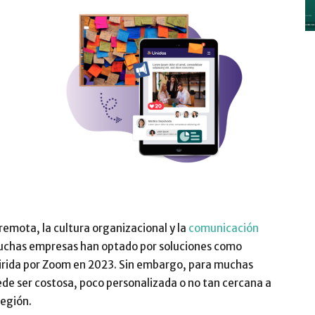
y
Digitalización
remota, la cultura organizacional y la
comunicación
uchas empresas han optado por soluciones como
–
uirida por Zoom en 2023. Sin embargo, para muchas
e ser costosa, poco personalizada o no tan cercana a
región.