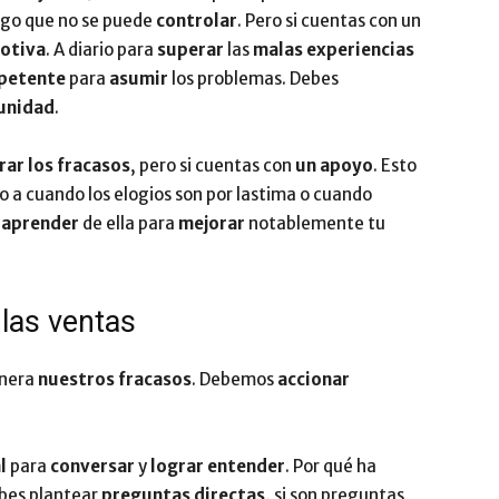
algo que no se puede
controlar
. Pero si cuentas con un
otiva
. A diario para
superar
las
malas experiencias
petente
para
asumir
los problemas. Debes
unidad
.
rar los fracasos
, pero si cuentas con
un apoyo
. Esto
to a cuando los elogios son por lastima o cuando
y
aprender
de ella para
mejorar
notablemente tu
las ventas
anera
nuestros fracasos
. Debemos
accionar
l
para
conversar
y
lograr entender
. Por qué ha
ebes plantear
preguntas directas,
si son preguntas