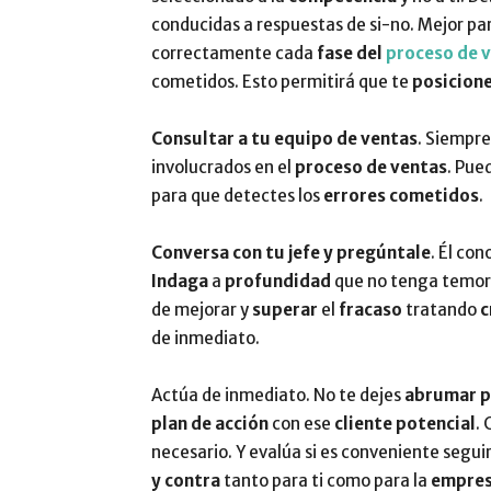
conducidas a respuestas de si-no. Mejor pa
correctamente cada
fase del
proceso de 
cometidos. Esto permitirá que te
posicion
Consultar a tu equipo de ventas
. Siempre
involucrados en el
proceso de ventas
. Pue
para que detectes los
errores cometidos
.
Conversa con tu jefe y pregúntale
. Él co
Indaga
a
profundidad
que no tenga temor
de mejorar y
superar
el
fracaso
tratando
c
de inmediato.
Actúa de inmediato. No te dejes
abrumar po
plan de acción
con ese
cliente potencial
.
necesario. Y evalúa si es conveniente segu
y contra
tanto para ti como para la
empre