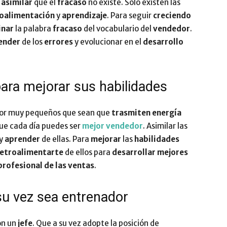
y
asimilar
que el
fracaso
no existe. Sólo existen las
roalimentación
y
aprendizaje
. Para seguir
creciendo
inar
la palabra
fracaso
del vocabulario del
vendedor
.
ender
de los
errores
y evolucionar en el
desarrollo
ara mejorar sus habilidades
por muy pequeños que sean que
trasmiten
energía
ue cada día puedes ser
mejor vendedor
. Asimilar las
 y
aprender
de ellas. Para
mejorar
las
habilidades
retroalimentarte
de ellos para
desarrollar
mejores
profesional de las ventas
.
su vez sea entrenador
on un
jefe
. Que a su vez adopte la posición de