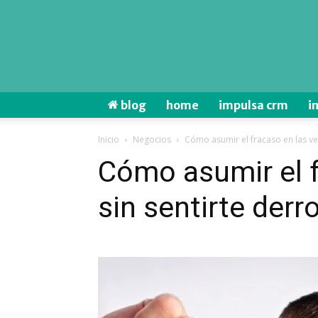
blog
home
impulsa crm
i
Inicio
Negocios
Cómo asumir el fracaso en las ve
Cómo asumir el f
sin sentirte derr