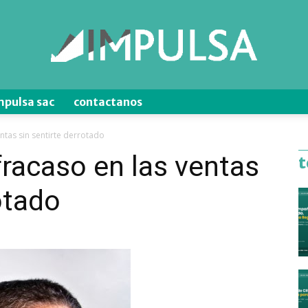
mpulsa sac
contactanos
Blog
ntas sin sentirte derrotado
racaso en las ventas
t
otado
de
Ventas