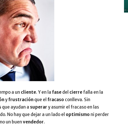
y
Digitalización
iempo a un
cliente
. Y en la
fase
del
cierre
falla en la
ón
y
frustración
que el
fracaso
conlleva. Sin
–
s
que ayudan a
superar
y asumir el fracaso en las
do. No hay que dejar a un lado el
optimismo
ni perder
omo un buen
vendedor
.