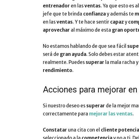
entrenador
en las
ventas
. Ya que esto es 
jefe que te brinda
confianza
y además te
m
en las
ventas
. Y te hace sentir
capaz
y
com
aprovechar
al máximo de esta
gran oport
No estamos hablando de que sea fácil
supe
será de
gran ayuda
. Solo debes estar aten
realmente. Puedes
superar
la mala racha 
rendimiento
.
Acciones para mejorar en 
Si nuestro deseo es
superar
de la mejor m
correctamente para
mejorar las ventas
.
Constatar
una cita con el
cliente potencia
seleccionado a la
competencia
y no a ti. D