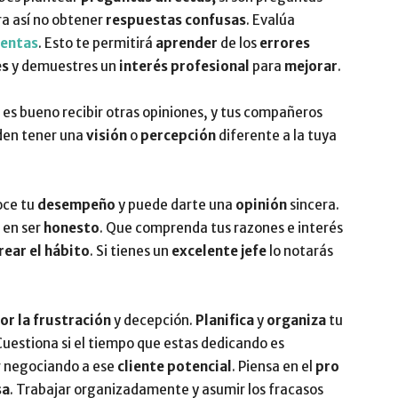
ra así no obtener
respuestas confusas
. Evalúa
ventas
. Esto te permitirá
aprender
de los
errores
es
y demuestres un
interés profesional
para
mejorar
.
 es bueno recibir otras opiniones, y tus compañeros
den tener una
visión
o
percepción
diferente a la tuya
noce tu
desempeño
y puede darte una
opinión
sincera.
 en ser
honesto
. Que comprenda tus razones e interés
rear el hábito
. Si tienes un
excelente
jefe
lo notarás
r la frustración
y decepción.
Planifica
y
organiza
tu
 Cuestiona si el tiempo que estas dedicando es
ir negociando a ese
cliente
potencial
. Piensa en el
pro
sa
. Trabajar organizadamente y asumir los fracasos