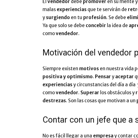
El
vendedor
debe
promover
en su mente 
malas
experiencias
que te servirán de
ret
y
surgiendo
en tu
profesión
. Se debe
elim
Ya que solo se debe
concebir
la idea de
apr
como
vendedor
.
Motivación del vendedor p
Siempre existen
motivos
en nuestra vida 
positiva y optimismo
.
Pensar
y
aceptar
q
experiencias
y circunstancias del día a día
como
vendedor
.
Superar
los obstáculos y
destrezas
. Son las cosas que motivan a un
Contar con un jefe que a 
No es fácil llegar a una
empresa
y contar c