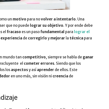
omo un
motivo
para no
volver a intentarlo
. Una
ser que no puede
lograr su objetivo
. Y por ende debe
as el
fracaso
es un paso
fundamental
para
lograr el
a
experiencia
de
corregirlo
y
mejorar
la
técnica
para
un mundo tan
competitivo
, siempre se habla de
ganar
 excluyente el
cometer errores
. Siendo que los
os los
aspectos
y así
aprender
de ellos. Este
ndedor
en uno más, sin visión ni
creencia
de
ndizaje