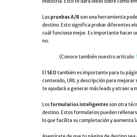
industria. Esto te dará ideas sobre cómo e
Las
pruebas A/B
son una herramienta poder
destino. Esto significa probar diferentes 
cuál funciona mejor. Es importante hacer u
no.
(Conoce también nuestro artículo:
El
SEO
también es importante para tu página
contenido, URL y descripción para mejorar 
te ayudará a generar más leads y atraer a m
Los
formularios inteligentes
son otra técn
destino. Estos formularios pueden rellenar
lo que facilita su completación y aumenta l
Asegúrate de que tu página de destino sea