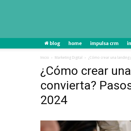
blog
home
impulsa crm
i
Inicio
Marketing Digital
¿Cómo crear una landing 
¿Cómo crear una
convierta? Pasos
2024