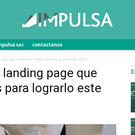
mpulsa sac
contactanos
Blog
page que convierta? Pasos para lograrlo este 2024
 landing page que
t
 para lograrlo este
de
Ventas