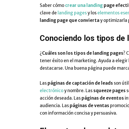
Saber cómo
crear una landing
page efect
clave de
landing pages
y los
elementos esen
landing page que convierta
y optimizarla
Conociendo los tipos de 
¿
Cuáles son los tipos de landing pages
? 
tener éxito en el marketing. Ayuda a elegi
destacarse. Una buena página puede marcar 
Las
páginas de captación de leads
son úti
electrónico
y nombre. Las
squeeze pages
s
acción deseada. Las
páginas de eventos
i
audiencia. Las
páginas de ventas
promocion
con información concisa y persuasiva.