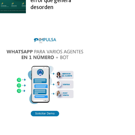
error que genera
desorden