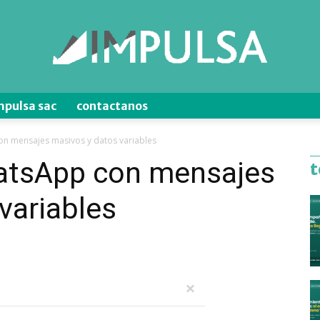
mpulsa sac
contactanos
Blog
n mensajes masivos y datos variables
atsApp con mensajes
t
variables
de
Ventas