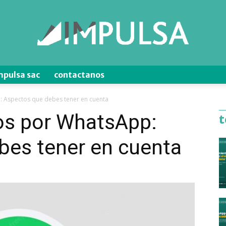
mpulsa sac
contactanos
Blog
 Aspectos que debes tener en cuenta
os por WhatsApp:
t
bes tener en cuenta
de
Ventas