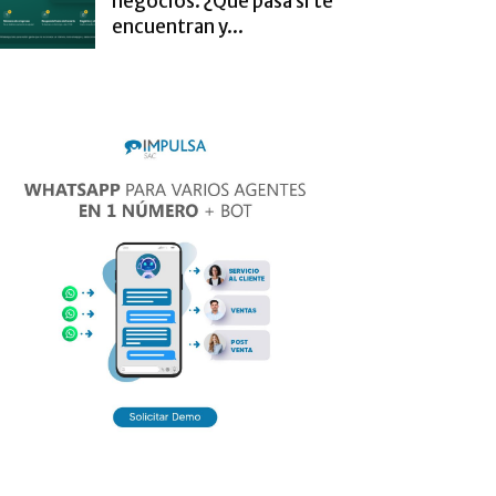
negocios. ¿Qué pasa si te
encuentran y...