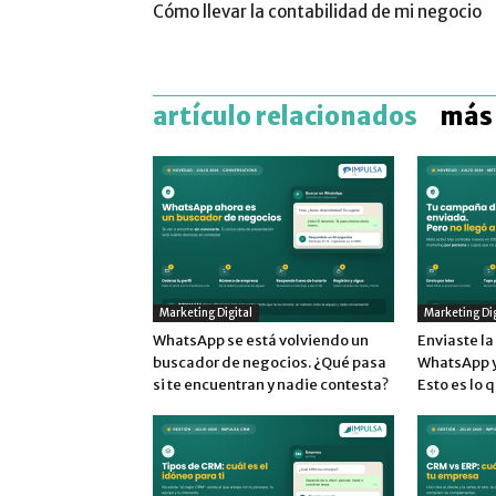
Cómo llevar la contabilidad de mi negocio
artículo relacionados
más 
Marketing Digital
Marketing Dig
WhatsApp se está volviendo un
Enviaste l
buscador de negocios. ¿Qué pasa
WhatsApp y 
si te encuentran y nadie contesta?
Esto es lo 