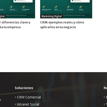
ital
Marketing Digital
 diferencias clave y
CRM: ejemplos reales y cómo
ita tu empresa
aplicarlos en tu negocio
Soluciones
R
•
CRM Comercial
•
•
Intranet Social
•