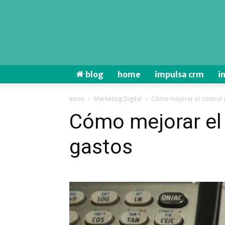
blog
home
impulsa crm
i
Inicio
Marketing Digital
Cómo mejorar e
Cómo mejorar el 
ga