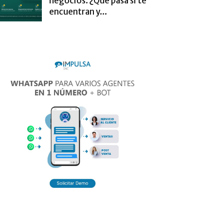
negocios. ¿Qué pasa si te
encuentran y...