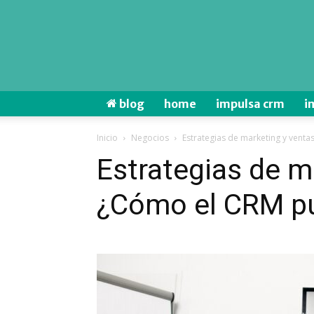
blog
home
impulsa crm
i
Inicio
Negocios
Estrategias de marketing y vent
Estrategias de m
¿Cómo el CRM pu