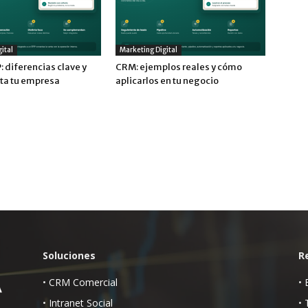
ital
Marketing Digital
 diferencias clave y
CRM: ejemplos reales y cómo
ita tu empresa
aplicarlos en tu negocio
Soluciones
R
•
CRM Comercial
•
•
Intranet Social
•