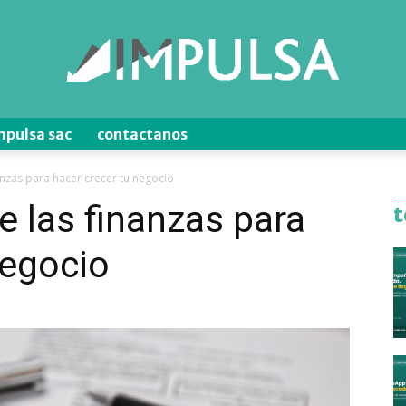
mpulsa sac
contactanos
Blog
anzas para hacer crecer tu negocio
e las finanzas para
t
negocio
de
Ventas