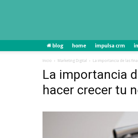
blog
home
impulsa crm
i
Inicio
Marketing Digital
La importancia de las fin
La importancia d
hacer crecer tu 