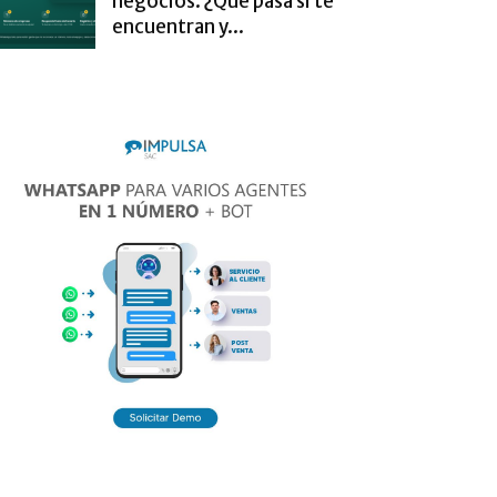
negocios. ¿Qué pasa si te
encuentran y...