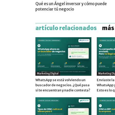
Qué es un Ángel inversor y cómo puede
potenciar tú negocio
artículo relacionados
más 
Marketing Digital
Marketing Dig
WhatsApp se está volviendo un
Enviaste l
buscador de negocios. ¿Qué pasa
WhatsApp y 
si te encuentran y nadie contesta?
Esto es lo 