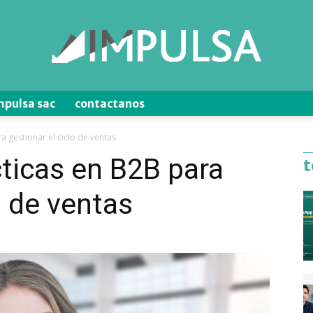
mpulsa sac
contactanos
Blog
a gestionar el ciclo de ventas
ticas en B2B para
t
o de ventas
de
Ventas