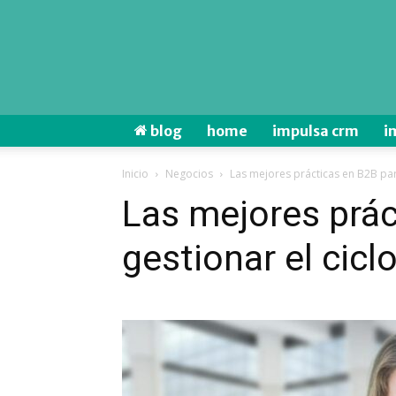
blog
home
impulsa crm
i
Inicio
Negocios
Las mejores prácticas en B2B par
Las mejores prác
gestionar el cicl