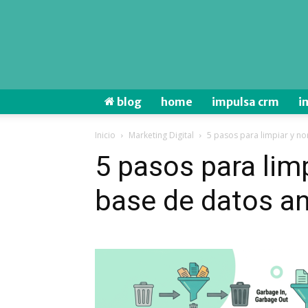
blog
home
impulsa crm
i
Inicio
Marketing Digital
5 pasos para limpiar y no
5 pasos para limp
base de datos an