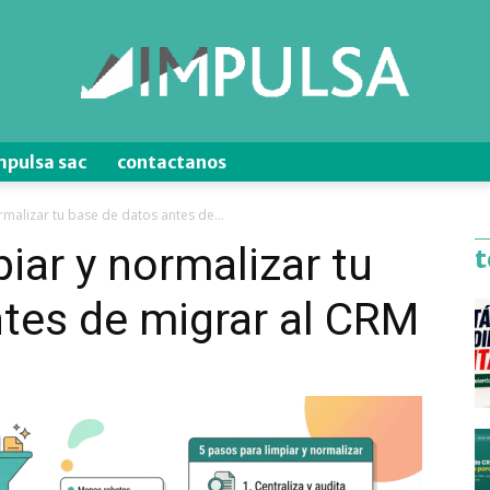
mpulsa sac
contactanos
Blog
rmalizar tu base de datos antes de...
iar y normalizar tu
t
tes de migrar al CRM
de
Ventas