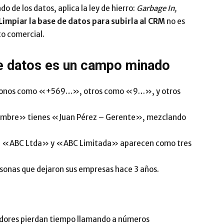
do de los datos, aplica la ley de hierro:
Garbage In,
Limpiar la base de datos para subirla al CRM
no es
to comercial.
de datos es un campo minado
fonos como «+569…», otros como «9…», y otros
mbre» tienes «Juan Pérez – Gerente», mezclando
«ABC Ltda» y «ABC Limitada» aparecen como tres
sonas que dejaron sus empresas hace 3 años.
edores pierdan tiempo llamando a números