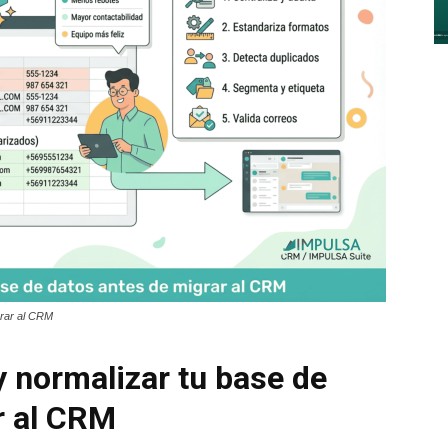
y
Digitalización
grar al CRM
–
y normalizar tu base de
r al CRM