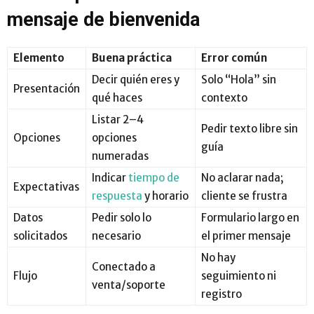
mensaje de bienvenida
Elemento
Buena práctica
Error común
Decir quién eres y
Solo “Hola” sin
Presentación
qué haces
contexto
Listar 2–4
Pedir texto libre sin
Opciones
opciones
guía
numeradas
Indicar
tiempo de
No aclarar nada;
Expectativas
respuesta
y horario
cliente se frustra
Datos
Pedir solo lo
Formulario largo en
solicitados
necesario
el primer mensaje
No hay
Conectado a
Flujo
seguimiento ni
venta/soporte
registro