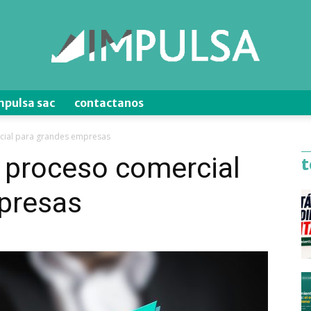
mpulsa sac
contactanos
Blog
cial para grandes empresas
 proceso comercial
t
presas
de
Ventas