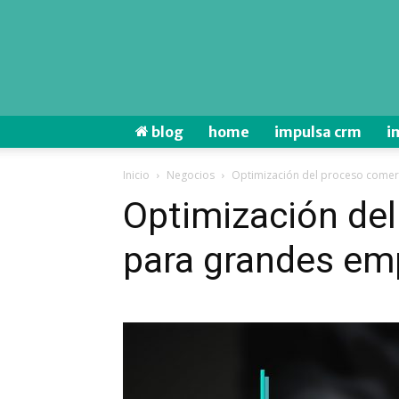
blog
home
impulsa crm
i
Inicio
Negocios
Optimización del proceso comer
Optimización del
para grandes em