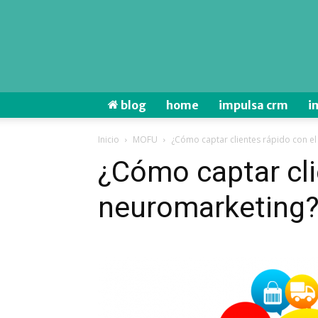
blog
home
impulsa crm
i
Inicio
MOFU
¿Cómo captar clientes rápido con e
¿Cómo captar cli
neuromarketing