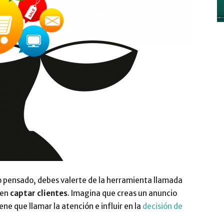
y
Digitalización
–
o pensado, debes valerte de la herramienta llamada
ren
captar clientes
. Imagina que creas un anuncio
iene
que llamar la atención e influir en la
decisión de