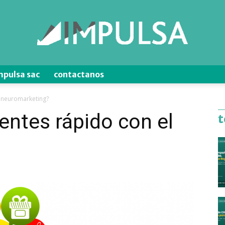
mpulsa sac
contactanos
Blog
l neuromarketing?
entes rápido con el
t
?
de
Ventas