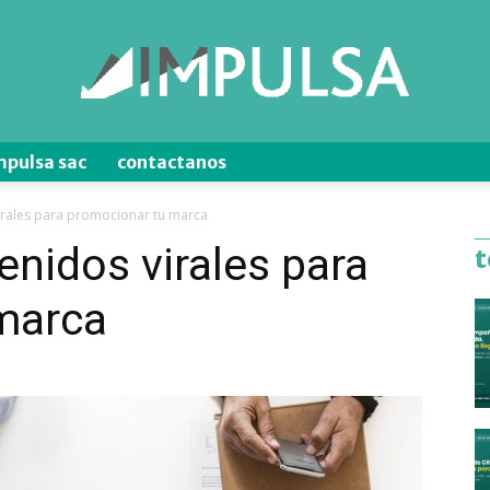
mpulsa sac
contactanos
Blog
irales para promocionar tu marca
nidos virales para
t
marca
de
Ventas