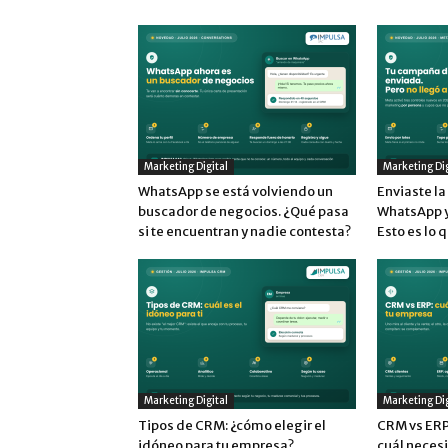
Marketing Digital
Marketing Dig
WhatsApp se está volviendo un
Enviaste l
buscador de negocios. ¿Qué pasa
WhatsApp y 
si te encuentran y nadie contesta?
Esto es lo 
Marketing Digital
Marketing Dig
Tipos de CRM: ¿cómo elegir el
CRM vs ERP:
idóneo para tu empresa?
cuál neces