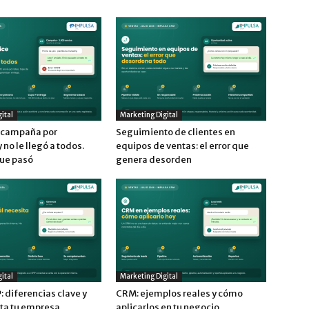
ital
Marketing Digital
a campaña por
Seguimiento de clientes en
no le llegó a todos.
equipos de ventas: el error que
que pasó
genera desorden
ital
Marketing Digital
 diferencias clave y
CRM: ejemplos reales y cómo
ita tu empresa
aplicarlos en tu negocio