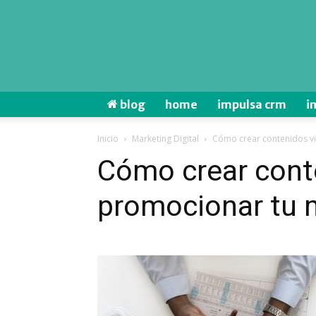
blog
home
impulsa crm
i
Inicio
Marketing Digital
Cómo crear contenidos v
Cómo crear conte
promocionar tu 