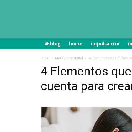
blog
home
impulsa crm
i
Inicio
Marketing Digital
4 Elementos que debes te
4 Elementos que
cuenta para crea