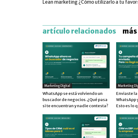
Lean marketing ¿Cómo utilizarlo a tu favor
artículo relacionados
más 
Marketing Digital
Marketing Dig
WhatsApp se está volviendo un
Enviaste l
buscador de negocios. ¿Qué pasa
WhatsApp y 
si te encuentran y nadie contesta?
Esto es lo 