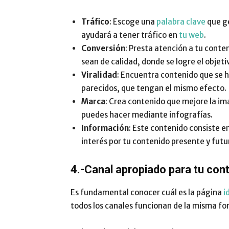
Tráfico
: Escoge una
palabra clave
que ge
ayudará a tener tráfico en
tu web
.
Conversión
: Presta atención a tu conte
sean de calidad, donde se logre el objeti
Viralidad
: Encuentra contenido que se ha
parecidos, que tengan el mismo efecto.
Marca
: Crea contenido que mejore la ima
puedes hacer mediante infografías.
Información
: Este contenido consiste en
interés por tu contenido presente y futu
4.-Canal apropiado para tu con
Es fundamental conocer cuál es la página
i
todos los canales funcionan de la misma fo