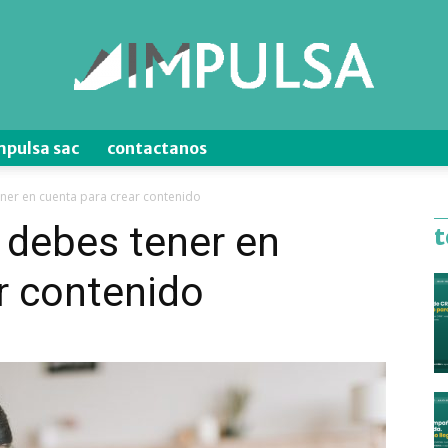
mpulsa sac
contactanos
Blog
ner en cuenta para crear contenido
 debes tener en
t
r contenido
de
Ventas