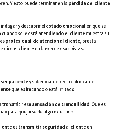
ieren. Y esto puede terminar en la
pérdida del cliente
indagar y descubrir el
estado emocional
en que se
 cuando se le está
atendiendo el cliente
muestra su
res
profesional de
atención al cliente
, presta
ue dice
el cliente
en busca de esas pistas.
e
ser paciente
y saber mantener la calma ante
iente
que es iracundo o está irritado.
 transmitir esa
sensación de tranquilidad
. Que es
man para quejarse de algo o de todo.
liente
es
transmitir seguridad
al
cliente
en