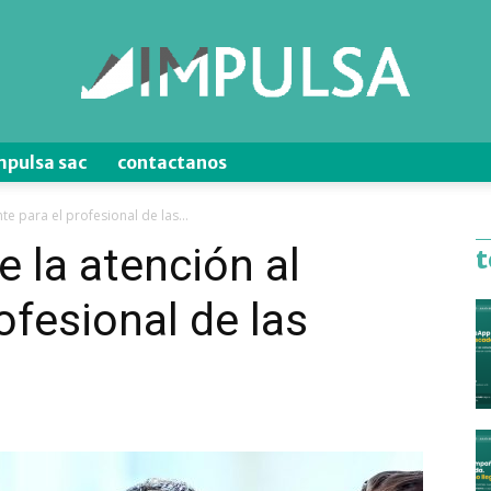
mpulsa sac
contactanos
Blog
te para el profesional de las...
e la atención al
t
rofesional de las
de
Ventas