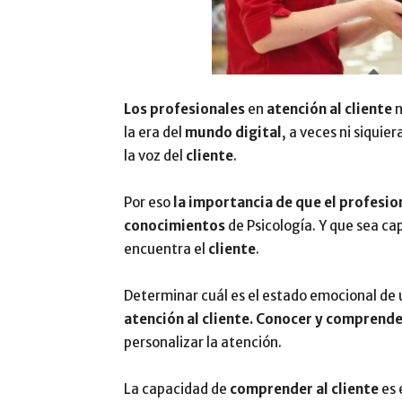
Los profesionales
en
atención al cliente
n
la era del
mundo digital
, a veces ni siqui
la voz del
cliente
.
Por eso
la importancia de que
el profesio
conocimientos
de Psicología. Y que sea c
encuentra el
cliente
.
Determinar cuál es el estado emocional de 
atención al cliente. Conocer y comprend
personalizar la atención.
La capacidad de
comprender al cliente
es 