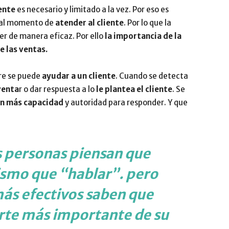
ente
es necesario y limitado a la vez. Por eso es
Impulsa
al momento de
atender al cliente
. Por lo que la
er de manera eficaz. Por ello
la importancia de la
e las ventas.
re se puede
ayudar a un cliente
. Cuando se detecta
venta
r o dar respuesta a lo
le plantea el cliente
. Se
on más capacidad
y autoridad para responder. Y que
s personas piensan que
ismo que “hablar”. pero
ás efectivos saben que
arte más importante de su