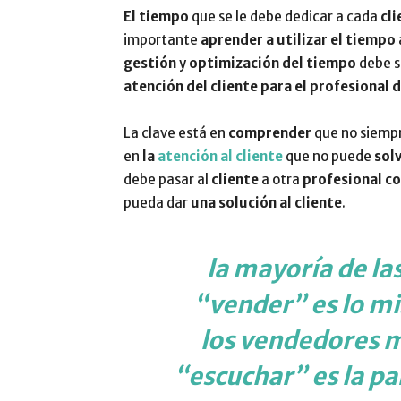
El tiempo
que se le debe dedicar a cada
cli
importante
aprender a utilizar el tiempo
gestión
y
optimización del tiempo
debe s
atención del cliente para el profesional d
La clave está en
comprender
que no siemp
en
la
atención al cliente
que no puede
sol
debe pasar al
cliente
a otra
profesional c
pueda dar
una solución al cliente
.
la mayoría de la
“vender” es lo m
los vendedores m
“escuchar” es la p