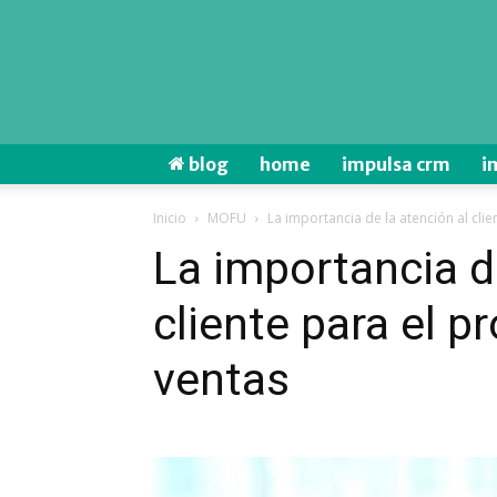
blog
home
impulsa crm
i
Inicio
MOFU
La importancia de la atención al clien
La importancia d
cliente para el p
ventas