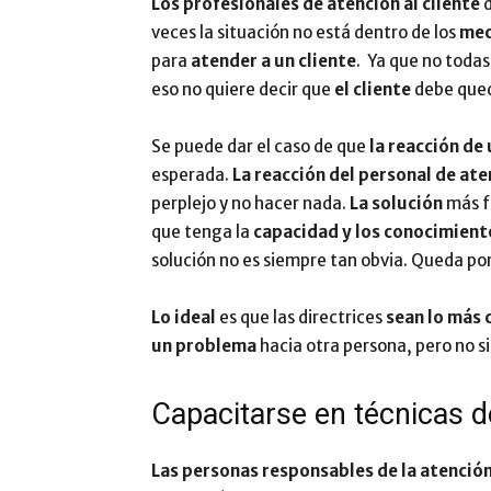
Los profesionales de atención al cliente
d
veces la situación no está dentro de los
mec
para
atender a un cliente
. Ya que no toda
eso no quiere decir que
el cliente
debe qued
Se puede dar el caso de que
la reacción de 
esperada.
La reacción del personal de ate
perplejo y no hacer nada.
La solución
más f
que tenga la
capacidad y los conocimient
solución no es siempre tan obvia. Queda por 
Lo ideal
es que las directrices
sean lo más 
un problema
hacia otra persona, pero no si
Capacitarse en técnicas 
Las personas responsables de la atención 