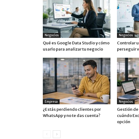
Negocios
Negocios
Qué es Google Data Studio y cómo
Controlar u
usarlo para analizar tu negocio
perseguir 
Empresa
Negocios
¿Estás perdiendo clientes por
Gestión de
WhatsApp y no te das cuenta?
cuándo Exc
opción