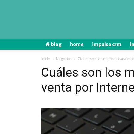
blog
home
impulsa crm
i
Inicio
Negocios
Cuáles son los mejores canales d
Cuáles son los m
venta por Interne