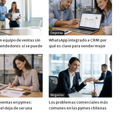
Empresa
n equipo de ventas sin
WhatsApp integrado a CRM: por
vendedores: sí se puede
qué es clave para vender mejor
Negocios
 ventas en pymes:
Los problemas comerciales más
el deja de ser una
comunes en las pymes chilenas