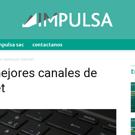
mpulsa sac
contactanos
Blog
e venta por Internet
ejores canales de
t
t
de
Ventas