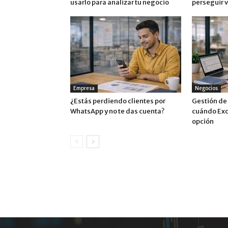
usarlo para analizar tu negocio
perseguir 
Empresa
Negocios
¿Estás perdiendo clientes por
Gestión de
WhatsApp y no te das cuenta?
cuándo Exc
opción