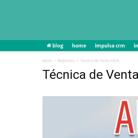
blog
home
impulsa crm
i
Inicio
Negocios
Técnica de Venta AIDA
Técnica de Vent