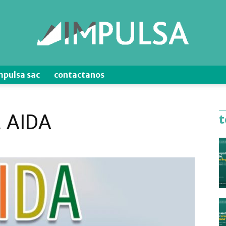
mpulsa sac
contactanos
Blog
a AIDA
t
de
Ventas