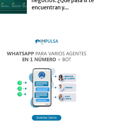
negocios. ¿Qué pasa si te
encuentran y...