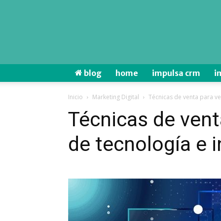
blog
home
impulsa crm
i
Inicio
Marketing Digital
Técnicas de venta para v
Técnicas de ven
de tecnología e 