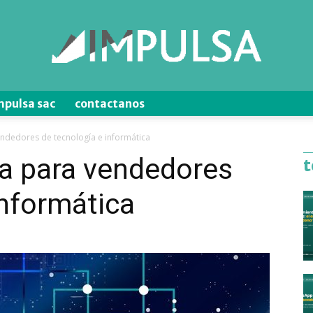
mpulsa sac
contactanos
Blog
endedores de tecnología e informática
ta para vendedores
t
informática
de
Ventas