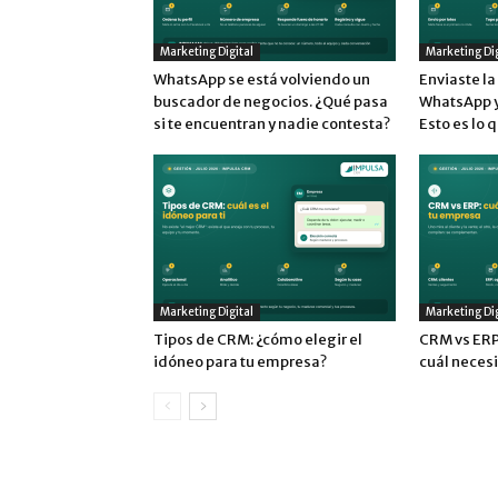
Marketing Digital
Marketing Dig
WhatsApp se está volviendo un
Enviaste l
buscador de negocios. ¿Qué pasa
WhatsApp y 
si te encuentran y nadie contesta?
Esto es lo 
Marketing Digital
Marketing Dig
Tipos de CRM: ¿cómo elegir el
CRM vs ERP:
idóneo para tu empresa?
cuál neces