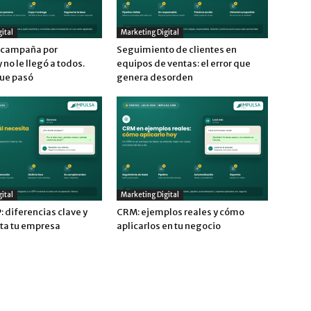
ital
Marketing Digital
a campaña por
Seguimiento de clientes en
no le llegó a todos.
equipos de ventas: el error que
que pasó
genera desorden
ital
Marketing Digital
 diferencias clave y
CRM: ejemplos reales y cómo
ita tu empresa
aplicarlos en tu negocio