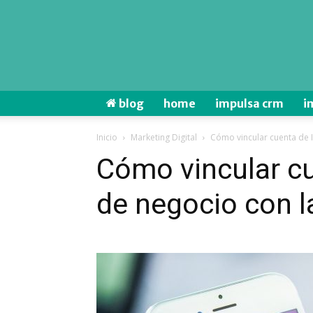
blog
home
impulsa crm
i
Inicio
Marketing Digital
Cómo vincular cuenta de 
Cómo vincular c
de negocio con 