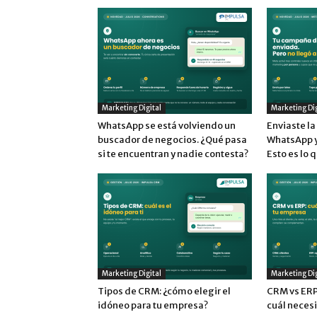
Marketing Digital
Marketing Dig
WhatsApp se está volviendo un
Enviaste l
buscador de negocios. ¿Qué pasa
WhatsApp y 
si te encuentran y nadie contesta?
Esto es lo 
Marketing Digital
Marketing Dig
Tipos de CRM: ¿cómo elegir el
CRM vs ERP:
idóneo para tu empresa?
cuál neces