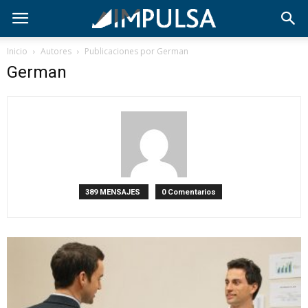
Inicio
Autores
Publicaciones por German
German
389 MENSAJES
0 Comentarios