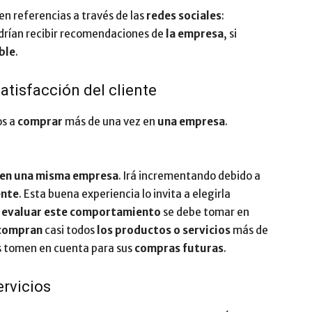
en referencias a través de las
redes sociales
:
podrían recibir recomendaciones de
la empresa
, si
ble
.
atisfacción del cliente
os a
comprar
más de una vez en
una empresa
.
en una misma empresa
. Irá incrementando debido a
ente
. Esta buena experiencia lo invita a elegirla
a
evaluar este comportamiento
se debe tomar en
 compran
casi todos
los productos o servicios
más de
os tomen en cuenta para sus
compras futuras
.
rvicios