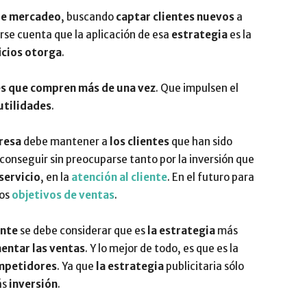
de mercadeo
, buscando
captar clientes nuevos
a
arse cuenta que la aplicación de esa
estrategia
es la
icios otorga
.
es que compren más de una vez
. Que impulsen el
 utilidades
.
resa
debe mantener a
los clientes
que han sido
 conseguir sin preocuparse tanto por la inversión que
servicio
, en la
atención al cliente
. En el futuro para
los
objetivos de ventas
.
ente
se debe considerar que es
la estrategia
más
entar las ventas
. Y lo mejor de todo, es que es la
mpetidores
. Ya que
la estrategia
publicitaria sólo
ás
inversión
.