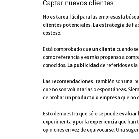
Captar nuevos clientes
No es tarea fácil para las empresas la bús
clientes potenciales
.
La estrategia
de hac
costoso.
Está comprobado que
un cliente
cuando se
como referencia y es más propenso a compar
conocidos.
La publicidad
de referidos es l
Las recomendaciones
, también son una 
que no son voluntarias o espontáneas. Sie
de probar
un producto o empresa
que no 
Esto demuestra que sólo se puede
evaluar 
experimenta y por
la experiencia
que han t
opiniones en vez de equivocarse. Una suge