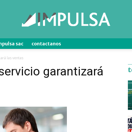
mpulsa sac
contactanos
Blog
ará las ventas
servicio garantizará
t
de
Ventas