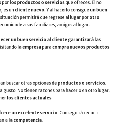
o por
los productos o servicios
que ofreces. Él no
o, es un
cliente nuevo
. Y al hacerlo consigue
un buen
 situación permitirá que regrese al lugar por
otro
recomiende a sus familiares, amigos al lugar.
recer un buen servicio al cliente garantizará las
isitando
la empresa
para
compra nuevos productos
ean buscar otras opciones de
productos o servicios
.
 a gusto. No tienen razones para hacerlo en otro lugar.
ner
los clientes actuales
.
frece un excelente servicio
. Conseguirá reducir
an a
la competencia
.