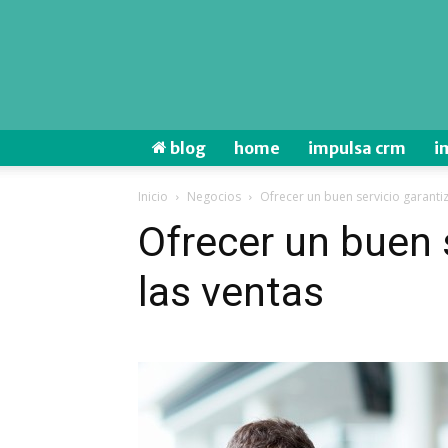
blog
home
impulsa crm
i
Inicio
Negocios
Ofrecer un buen servicio garantiz
Ofrecer un buen 
las ventas