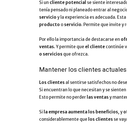
Si un
cliente potencial
se siente interesad
tenía pensado ni planeado entrar al negoci
servicio
y la experiencia es adecuada. Esta
producto
o
servicio
. Permite que invite y 
Por ello la importancia de destacarse en
of
ventas.
Y permite que
el cliente
continúe v
o servicios
que ofrezca.
Mantener los clientes actuales
Los clientes
al sentirse satisfechos no des
Si encuentran lo que necesitan y se sienten
Esto permite no perder
las ventas
y mante
Si
la empresa aumenta los beneficios
, y
o
considerablemente que
los clientes
se vay