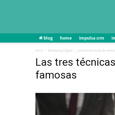
blog
home
impulsa crm
i
Inicio
Marketing Digital
Las tres técnicas de ven
Las tres técnica
famosas