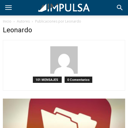
Inicio
Autores
Publicaciones por Leonardo
Leonardo
101 MENSAJES
0 Comentarios