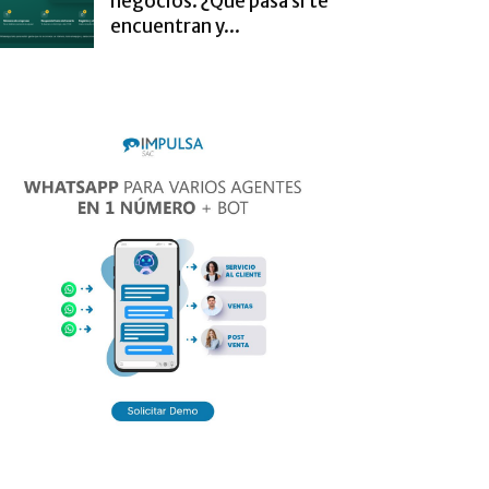
negocios. ¿Qué pasa si te
encuentran y...