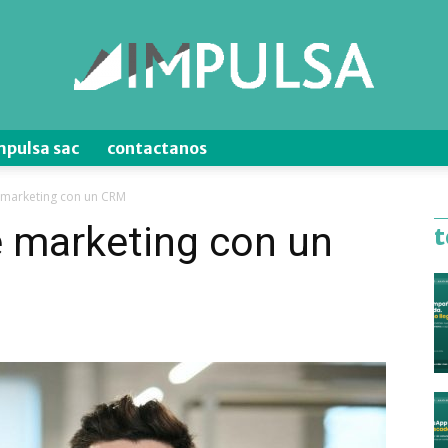
mpulsa sac
contactanos
Blog
 marketing con un CRM
e marketing con un
t
de
Ventas