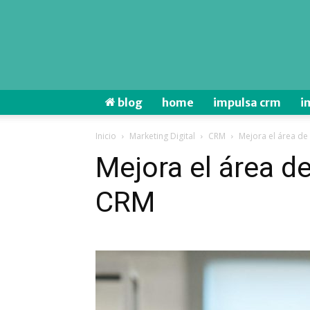
blog
home
impulsa crm
i
Inicio
Marketing Digital
CRM
Mejora el área de
Mejora el área d
CRM