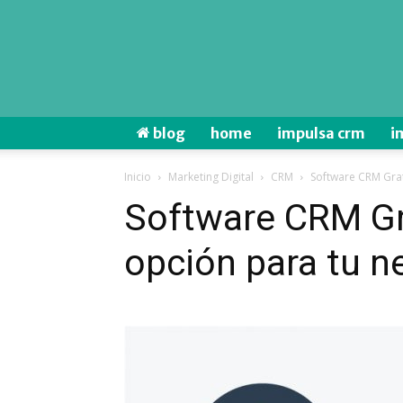
blog
home
impulsa crm
i
Inicio
Marketing Digital
CRM
Software CRM Grat
Software CRM Gr
opción para tu n