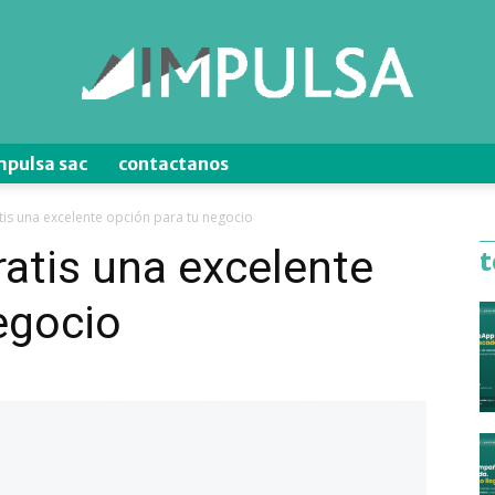
mpulsa sac
contactanos
Blog
is una excelente opción para tu negocio
atis una excelente
t
egocio
de
Ventas