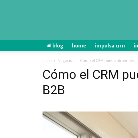
blog
home
impulsa crm
i
Inicio
Negocios
Cómo el CRM puede atraer clien
Cómo el CRM pue
B2B